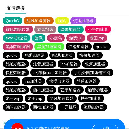
友情链接
QuickQ
旋风加速度器
旋风
优途加速器
旋风加速度器
旋风加速
坚果加速器
小牛加速器
tiktok加速器
旋风
小蓝鸟
免费VP
老王vnp
黑洞加速官网
黑洞加速官网
快橙加速器
quickq
quickq
酷通加速器
酷通加速器
快橙加速器
酷通加速器
油管加速器
ins加速器
银河加速器
快橙加速器
小猫咪ciash加速器
手机外国加速器官网
quickq
ins加速器
快橙加速器
酷通加速器
酷通加速器
西柚加速器
芒果加速器
油管加速器
老王vnp
老王vnp
旋风加速度器
快橙加速器
油管加速器
西柚加速器
一元机场
海鸥加速器
网站地图
永久免费使用的加速器
下载