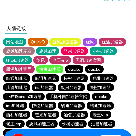
友情链接
网站地图
QuickQ
旋风加速度器
旋风
优途加速器
旋风加速度器
旋风加速
坚果加速器
小牛加速器
tiktok加速器
旋风
老王vnp
黑洞加速官网
黑洞加速官网
快橙加速器
quickq
quickq
酷通加速器
酷通加速器
快橙加速器
酷通加速器
油管加速器
ins加速器
银河加速器
快橙加速器
小猫咪ciash加速器
手机外国加速器官网
quickq
ins加速器
快橙加速器
酷通加速器
酷通加速器
西柚加速器
芒果加速器
油管加速器
老王vnp
老王vnp
旋风加速度器
快橙加速器
油管加速器
西柚加速器
一元机场
海鸥加速器