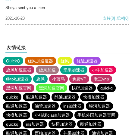
Shriya sent you a frien
2021-10-23
支持
[0]
反对
[0]
友情链接
QuickQ
旋风加速度器
旋风
优途加速器
旋风加速度器
旋风加速
坚果加速器
小牛加速器
tiktok加速器
旋风
小蓝鸟
免费VP
老王vnp
黑洞加速官网
黑洞加速官网
快橙加速器
quickq
quickq
酷通加速器
酷通加速器
快橙加速器
酷通加速器
油管加速器
ins加速器
银河加速器
快橙加速器
小猫咪ciash加速器
手机外国加速器官网
quickq
ins加速器
快橙加速器
酷通加速器
酷通加速器
西柚加速器
芒果加速器
油管加速器