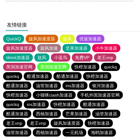
友情链接
QuickQ
旋风加速度器
旋风
优途加速器
旋风加速度器
旋风加速
坚果加速器
小牛加速器
tiktok加速器
旋风
小蓝鸟
免费VP
老王vnp
黑洞加速官网
黑洞加速官网
快橙加速器
quickq
quickq
酷通加速器
酷通加速器
快橙加速器
酷通加速器
油管加速器
ins加速器
银河加速器
快橙加速器
小猫咪ciash加速器
手机外国加速器官网
quickq
ins加速器
快橙加速器
酷通加速器
酷通加速器
西柚加速器
芒果加速器
油管加速器
老王vnp
老王vnp
旋风加速度器
快橙加速器
油管加速器
西柚加速器
一元机场
海鸥加速器