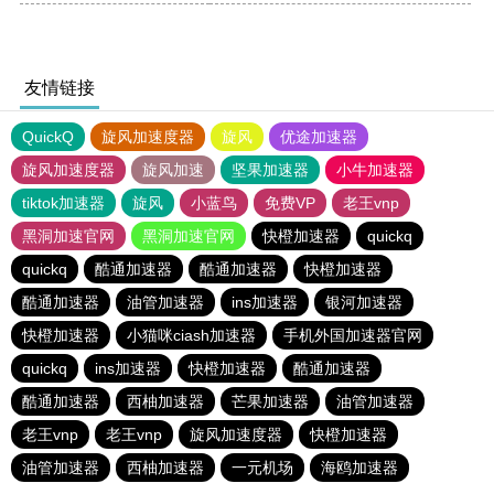
友情链接
QuickQ
旋风加速度器
旋风
优途加速器
旋风加速度器
旋风加速
坚果加速器
小牛加速器
tiktok加速器
旋风
小蓝鸟
免费VP
老王vnp
黑洞加速官网
黑洞加速官网
快橙加速器
quickq
quickq
酷通加速器
酷通加速器
快橙加速器
酷通加速器
油管加速器
ins加速器
银河加速器
快橙加速器
小猫咪ciash加速器
手机外国加速器官网
quickq
ins加速器
快橙加速器
酷通加速器
酷通加速器
西柚加速器
芒果加速器
油管加速器
老王vnp
老王vnp
旋风加速度器
快橙加速器
油管加速器
西柚加速器
一元机场
海鸥加速器