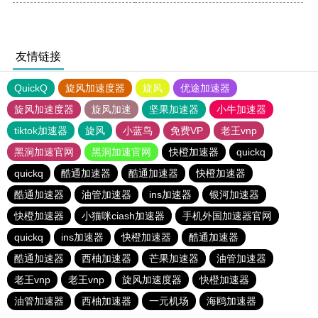
友情链接
QuickQ
旋风加速度器
旋风
优途加速器
旋风加速度器
旋风加速
坚果加速器
小牛加速器
tiktok加速器
旋风
小蓝鸟
免费VP
老王vnp
黑洞加速官网
黑洞加速官网
快橙加速器
quickq
quickq
酷通加速器
酷通加速器
快橙加速器
酷通加速器
油管加速器
ins加速器
银河加速器
快橙加速器
小猫咪ciash加速器
手机外国加速器官网
quickq
ins加速器
快橙加速器
酷通加速器
酷通加速器
西柚加速器
芒果加速器
油管加速器
老王vnp
老王vnp
旋风加速度器
快橙加速器
油管加速器
西柚加速器
一元机场
海鸥加速器