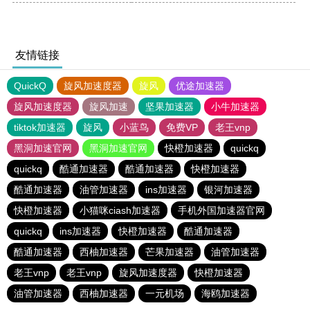
友情链接
QuickQ
旋风加速度器
旋风
优途加速器
旋风加速度器
旋风加速
坚果加速器
小牛加速器
tiktok加速器
旋风
小蓝鸟
免费VP
老王vnp
黑洞加速官网
黑洞加速官网
快橙加速器
quickq
quickq
酷通加速器
酷通加速器
快橙加速器
酷通加速器
油管加速器
ins加速器
银河加速器
快橙加速器
小猫咪ciash加速器
手机外国加速器官网
quickq
ins加速器
快橙加速器
酷通加速器
酷通加速器
西柚加速器
芒果加速器
油管加速器
老王vnp
老王vnp
旋风加速度器
快橙加速器
油管加速器
西柚加速器
一元机场
海鸥加速器