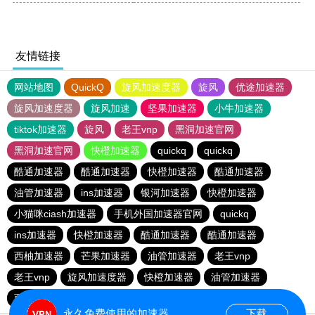
友情链接
网站地图
QuickQ
旋风加速度器
旋风
优途加速器
旋风加速度器
旋风加速
坚果加速器
小牛加速器
tiktok加速器
旋风
老王vnp
黑洞加速官网
黑洞加速官网
快橙加速器
quickq
quickq
酷通加速器
酷通加速器
快橙加速器
酷通加速器
油管加速器
ins加速器
银河加速器
快橙加速器
小猫咪ciash加速器
手机外国加速器官网
quickq
ins加速器
快橙加速器
酷通加速器
酷通加速器
西柚加速器
芒果加速器
油管加速器
老王vnp
老王vnp
旋风加速度器
快橙加速器
油管加速器
西柚加速器
一元机场
海鸥加速器
永久免费使用的加速器
下载